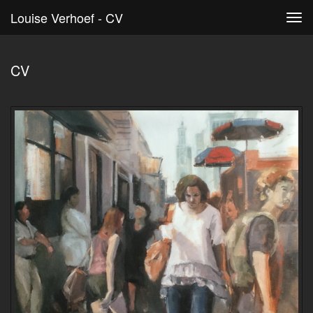
Louise Verhoef - CV
Tog
navi
CV