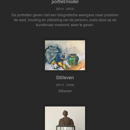
portret/model
(2014 - 2023)
De portretten geven niet een fotografische weergave maar proberen
de aard, houding en uitstraling van de persoon, zoals deze op de
kunstenaar overkomt, weer te geven.
Stilleven
(2015 - 2026)
Stilleven