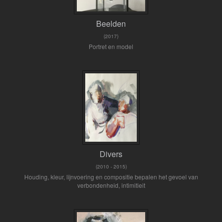
Beelden
(2017)
Portret en model
Divers
(2010 - 2015)
Houding, kleur, lijnvoering en compositie bepalen het gevoel van
verbondenheid, intimitieit